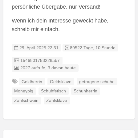
persönliche Übergabe, nur Versand!
Wenn ich dein Interesse geweckt habe,
schreib mir einfach.
29. April 2025 22:31
89522 Tage, 10 Stunde
Listing ID
1546801753228ab7
2027 aufrufe, 3 davon heute
Geldherrin
Geldsklave
getragene schuhe
Moneypig
Schuhfetisch
Schuhherrin
Zahlschwein
Zahlsklave