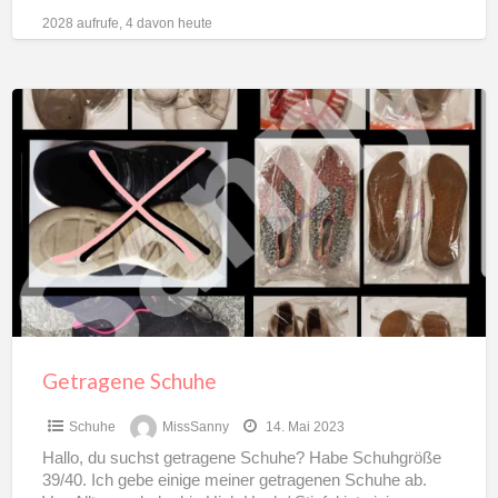
Herausforderung bescheren will?
[…]
2028 aufrufe, 4 davon heute
Getragene
Schuhe
Getragene Schuhe
Schuhe
MissSanny
14. Mai 2023
Hallo, du suchst getragene Schuhe? Habe Schuhgröße
39/40. Ich gebe einige meiner getragenen Schuhe ab.