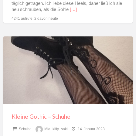
täglich getragen. Ich liebe diese Heels, daher ließ ich sie
neu schrauben, als die Sohle
[…]
4241 aufrufe, 2 davon heute
Kleine
Gothic
–
Schuhe
Kleine Gothic – Schuhe
Schuhe
Mia_kitty_saki
14. Januar 2023