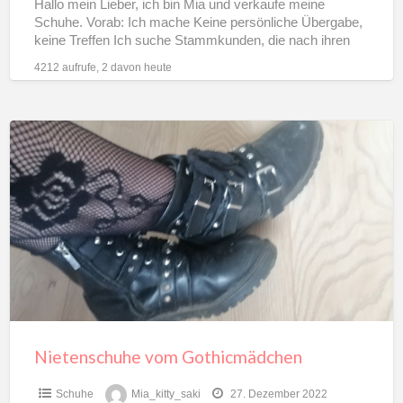
Hallo mein Lieber, ich bin Mia und verkaufe meine
Schuhe. Vorab: Ich mache Keine persönliche Übergabe,
keine Treffen Ich suche Stammkunden, die nach ihren
Bedarf
[…]
4212 aufrufe, 2 davon heute
Nietenschuhe
vom
Gothicmädchen
Nietenschuhe vom Gothicmädchen
Schuhe
Mia_kitty_saki
27. Dezember 2022