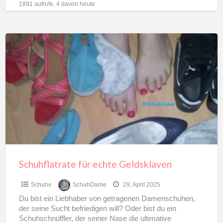
1891 aufrufe, 4 davon heute
Schuhflatrate
für
echte
Geldsklaven
Schuhflatrate für echte Geldsklaven
Schuhe
SchuhDame
29. April 2025
Du bist ein Liebhaber von getragenen Damenschuhen,
der seine Sucht befriedigen will? Oder bist du ein
Schuhschnüffler, der seiner Nase die ultimative