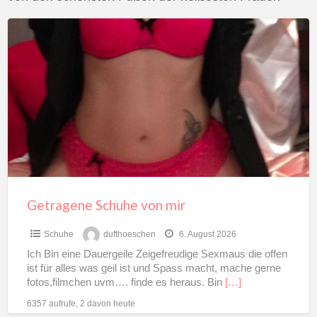
Getragene
Schuhe
von
mir
Getragene Schuhe von mir
Schuhe
dufthoeschen
6. August 2026
Ich Bin eine Dauergeile Zeigefreudige Sexmaus die offen
ist für alles was geil ist und Spass macht, mache gerne
fotos,filmchen uvm…. finde es heraus. Bin
[…]
6357 aufrufe, 2 davon heute