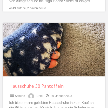
Von Alltagsschuhe bis High Heels/ Stiefel ist einiges
dabei. Schreib
[…]
4149 aufrufe, 2 davon heute
Hausschuhe
38
Pantoffeln
Hausschuhe 38 Pantoffeln
Schuhe
Turtle
20. Januar 2023
Ich biete meine geliebten Hausschuhe in zum Kauf an,
die Bilder sprechen für sich. Ich habe die Schuhe jeden