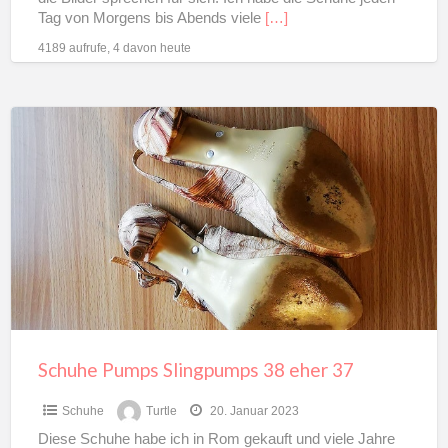
Tag von Morgens bis Abends viele
[…]
4189 aufrufe, 4 davon heute
Schuhe
Pumps
Slingpumps
38
eher
37
Schuhe Pumps Slingpumps 38 eher 37
Schuhe
Turtle
20. Januar 2023
Diese Schuhe habe ich in Rom gekauft und viele Jahre