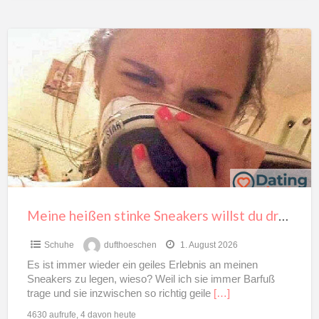
Meine
heißen
stinke
Sneakers
willst
du
dran
riechen?
Meine heißen stinke Sneakers willst du dran riechen?
Schuhe
dufthoeschen
1. August 2026
Es ist immer wieder ein geiles Erlebnis an meinen
Sneakers zu legen, wieso? Weil ich sie immer Barfuß
trage und sie inzwischen so richtig geile
[…]
4630 aufrufe, 4 davon heute