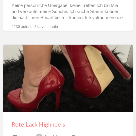
Keine persönliche Übergabe, keine Treffen Ich bin Mia
und verkaufe meine Schuhe. Ich suche Stammkunden,
die nach ihren Bedarf bei mir kaufen. Ich vakuumiere die
[…]
4230 aufrufe, 2 davon heute
Rote
Lack
Highheels
Rote Lack Highheels