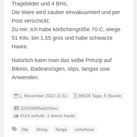
Tragebilder und 4 BHs.
Die Ware wird sauber einvakuumiert und per
Post verschickt.
Zu mir: Ich habe körbchengröße 70 C, wiege
51 Kilo, bin 1,55 gros und habe schwarze
Haare.
Natürlich kann man das selbe Prinzip auf
Bikinis, Badeanzügen, slips, tangas usw.
Anwenden.
1. November 2022 11:51
88626 Tage, 5 Stunde
Listing ID
3226360f5dd165ec
4114 aufrufe, 1 davon heute
Slip
String
Tanga
unterhose