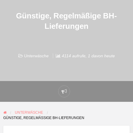
Günstige, Regelmäßige BH-
Lieferungen
Unterwäsche
4114 aufrufe, 1 davon heute
Problem
melden
UNTERWÄSCHE
GÜNSTIGE, REGELMÄSSIGE BH-LIEFERUNGEN