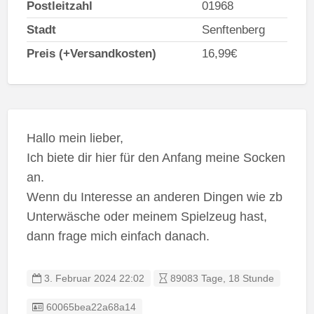
Postleitzahl
01968
Stadt
Senftenberg
Preis (+Versandkosten)
16,99€
Hallo mein lieber,
Ich biete dir hier für den Anfang meine Socken
an.
Wenn du Interesse an anderen Dingen wie zb
Unterwäsche oder meinem Spielzeug hast,
dann frage mich einfach danach.
3. Februar 2024 22:02
89083 Tage, 18 Stunde
Listing ID
60065bea22a68a14