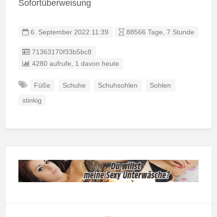
Sofortüberweisung
6. September 2022 11:39
88566 Tage, 7 Stunde
Listing ID
71363170f33b5bc8
4280 aufrufe, 1 davon heute
Füße
Schuhe
Schuhsohlen
Sohlen
stinkig