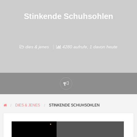
Stinkende Schuhsohlen
dies & jenes
4280 aufrufe, 1 davon heute
Problem
melden
DIES & JENES
STINKENDE SCHUHSOHLEN