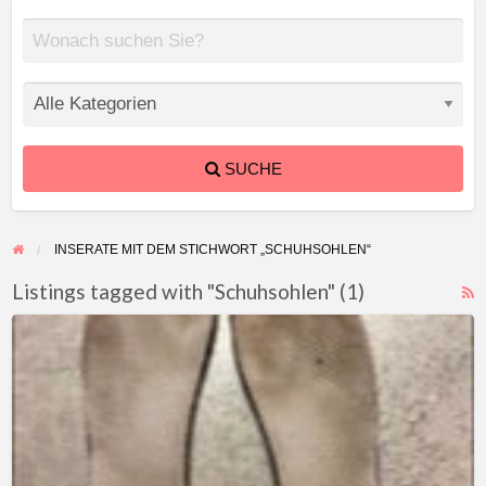
SUCHE
INSERATE MIT DEM STICHWORT „SCHUHSOHLEN“
Listings tagged with "Schuhsohlen" (1)
F
Stinkende
f
Schuhsohlen
a
t
S