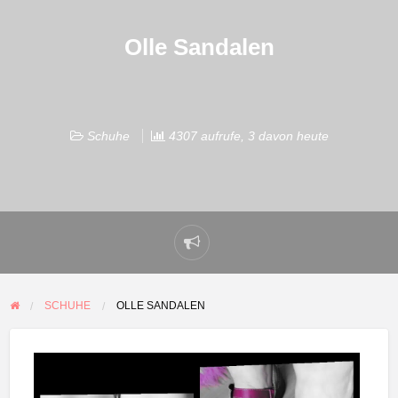
Olle Sandalen
Schuhe
4307 aufrufe, 3 davon heute
Problem
melden
SCHUHE
OLLE SANDALEN