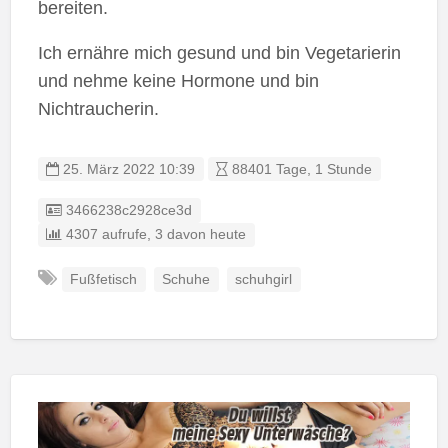
bereiten.
Ich ernähre mich gesund und bin Vegetarierin
und nehme keine Hormone und bin
Nichtraucherin.
25. März 2022 10:39
88401 Tage, 1 Stunde
Listing ID
3466238c2928ce3d
4307 aufrufe, 3 davon heute
Fußfetisch
Schuhe
schuhgirl