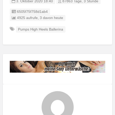
3. Oktober 2020 18:40
87863 Tage, 3 Stunde
Listing ID
6505f75f758d1ab4
4925 aufrufe, 3 davon heute
Pumps High Heels Ballerina