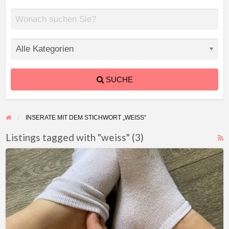
SUCHE
INSERATE MIT DEM STICHWORT „WEISS“
Listings tagged with "weiss" (3)
F
Stinkende
f
weiße
a
Sneaker
t
Socken
w