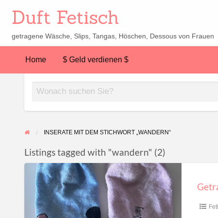
Duft Fetisch
getragene Wäsche, Slips, Tangas, Höschen, Dessous von Frauen
Home
$ Geld verdienen $
INSERATE MIT DEM STICHWORT „WANDERN“
Listings tagged with "wandern" (2)
Getragene
Socken
Getr
(4km
wandern)
Fet