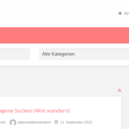
An
RS
Fe
for
agene Socken (4km wandern)
ad
tag
isch
tattooedlatinastudent
13. September 2023
wa