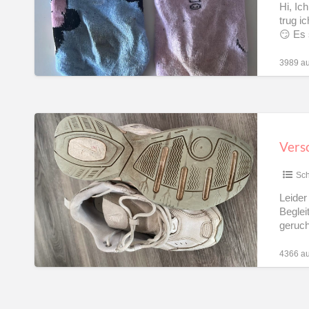
Hi, Ic
trug i
😏 Es 
3989 au
Verschwitzte
Nike
Versc
Treter
gr.
Sc
38,5
Leider
Beglei
geruch
4366 au