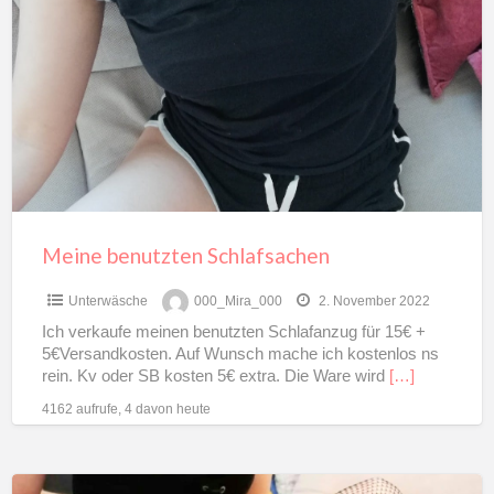
benutzten
Schlafsachen
Meine benutzten Schlafsachen
Unterwäsche
000_Mira_000
2. November 2022
Ich verkaufe meinen benutzten Schlafanzug für 15€ +
5€Versandkosten. Auf Wunsch mache ich kostenlos ns
rein. Kv oder SB kosten 5€ extra. Die Ware wird
[…]
4162 aufrufe, 4 davon heute
Sexy