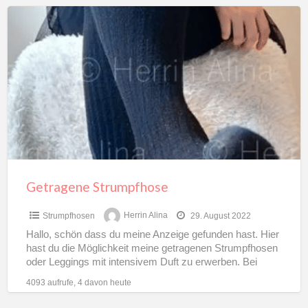
Getragene
Strumpfhose
Getragene Strumpfhose
Strumpfhosen
Herrin Alina
29. August 2022
Hallo, schön dass du meine Anzeige gefunden hast. Hier
hast du die Möglichkeit meine getragenen Strumpfhosen
oder Leggings mit intensivem Duft zu erwerben. Bei
Sonderwünschen
[…]
4093 aufrufe, 4 davon heute