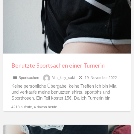
einer
Turnerin
Benutzte Sportsachen einer Turnerin
Sportsachen
Mia_kitty_saki
19. November 2022
Keine persönliche Übergabe, keine Treffen Ich bin Mia
und verkaufe meine benutzten shirts, sportbhs und
Sporthosen. Ein Teil kostet 15€. Da ich Turnerin bin,
mache
[…]
4218 aufrufe, 4 davon heute
Meine