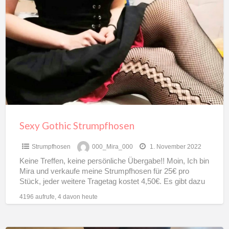
Gothic
Strumpfhosen
Sexy Gothic Strumpfhosen
Strumpfhosen
000_Mira_000
1. November 2022
Keine Treffen, keine persönliche Übergabe!! Moin, Ich bin
Mira und verkaufe meine Strumpfhosen für 25€ pro
Stück, jeder weitere Tragetag kostet 4,50€. Es gibt dazu
[…]
4196 aufrufe, 4 davon heute