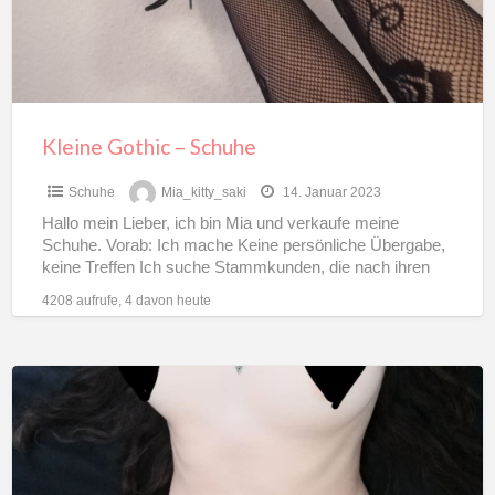
Kleine Gothic – Schuhe
Schuhe
Mia_kitty_saki
14. Januar 2023
Hallo mein Lieber, ich bin Mia und verkaufe meine
Schuhe. Vorab: Ich mache Keine persönliche Übergabe,
keine Treffen Ich suche Stammkunden, die nach ihren
Bedarf
[…]
4208 aufrufe, 4 davon heute
Slip,
8
Stunden
getragen