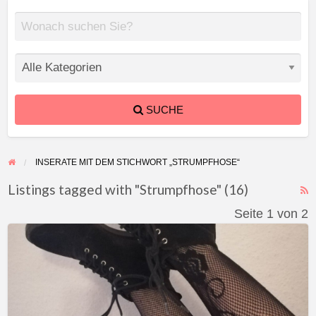
SUCHE
INSERATE MIT DEM STICHWORT „STRUMPFHOSE“
Listings tagged with "Strumpfhose" (16)
F
Seite 1 von 2
f
Kleine
a
Gothic
t
–
S
Schuhe