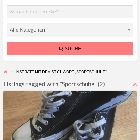
SUCHE
INSERATE MIT DEM STICHWORT „SPORTSCHUHE“
Listings tagged with "Sportschuhe" (2)
F
schön
f
duftende,
a
abgetragene
t
Damenturnschuhe
S