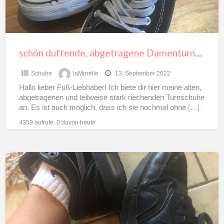
schön duftende, abgetragene Damenturnschuhe
Schuhe
laMorelle
13. September 2022
Hallo lieber Fuß-Liebhaber! Ich biete dir hier meine alten,
abgetragenen und teilweise stark riechenden Turnschuhe
an. Es ist auch möglich, dass ich sie nochmal ohne
[…]
4359 aufrufe, 0 davon heute
Lieblingsnikes
:)