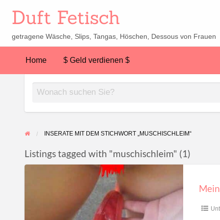
Duft Fetisch
getragene Wäsche, Slips, Tangas, Höschen, Dessous von Frauen
Home
$ Geld verdienen $
INSERATE MIT DEM STICHWORT „MUSCHISCHLEIM“
Listings tagged with "muschischleim" (1)
Mein
Fötzchen
Mein
Schleim
wird
Un