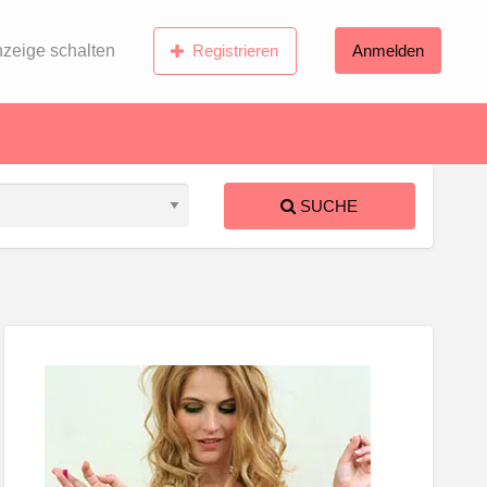
zeige schalten
Registrieren
Anmelden
SUCHE
S
ed
chischleim