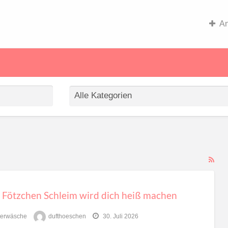
An
RS
Fe
for
 Fötzchen Schleim wird dich heiß machen
ad
tag
terwäsche
dufthoeschen
30. Juli 2026
mus