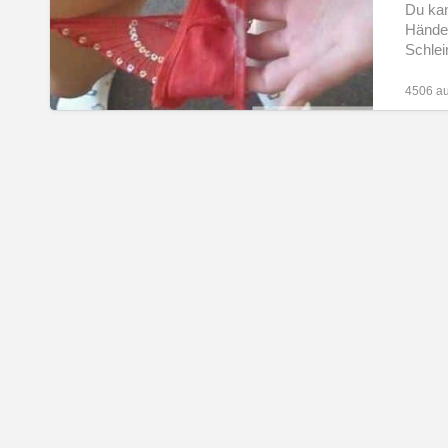
dich
Du kan
Händen
heiß
Schlei
machen
4506 au