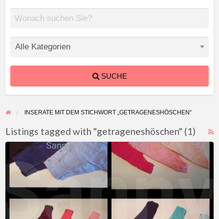
SUCHE
INSERATE MIT DEM STICHWORT „GETRAGENESHÖSCHEN“
Listings tagged with "getrageneshöschen" (1)
F
Getragene
f
Höschen
a
t
g