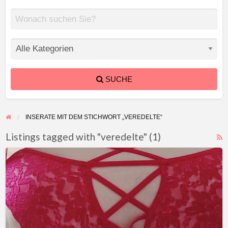
SUCHE
INSERATE MIT DEM STICHWORT „VEREDELTE“
Listings tagged with "veredelte" (1)
F
Duftende
f
Slips
a
t
v