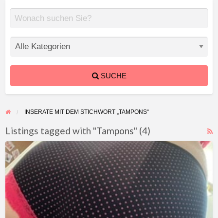
SUCHE
INSERATE MIT DEM STICHWORT „TAMPONS“
Listings tagged with "Tampons" (4)
F
Tampons,
f
Binden
a
t
T