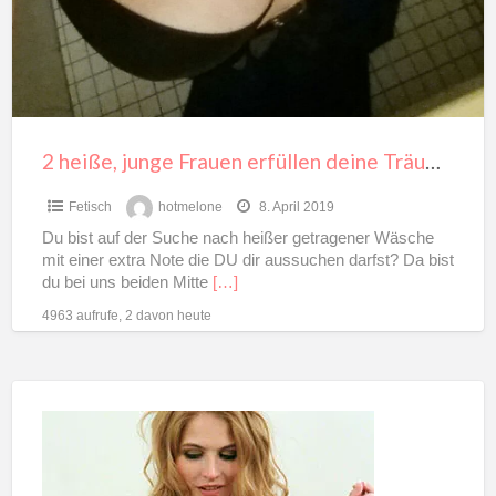
erfüllen
deine
Träume!
2 heiße, junge Frauen erfüllen deine Träume!
Fetisch
hotmelone
8. April 2019
Du bist auf der Suche nach heißer getragener Wäsche
mit einer extra Note die DU dir aussuchen darfst? Da bist
du bei uns beiden Mitte
[…]
4963 aufrufe, 2 davon heute