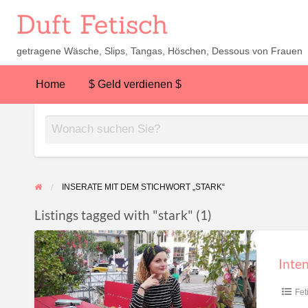
Duft Fetisch
getragene Wäsche, Slips, Tangas, Höschen, Dessous von Frauen
Home
$ Geld verdienen $
INSERATE MIT DEM STICHWORT „STARK“
Listings tagged with "stark" (1)
Intensiv
duftende
Inte
Damenturnschuhe
Fet