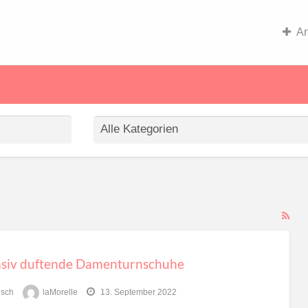
An
RS
Fe
for
nsiv duftende Damenturnschuhe
ad
tag
isch
laMorelle
13. September 2022
sta