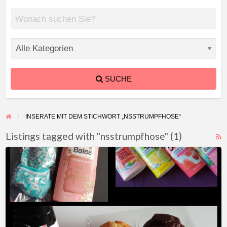
SUCHE
INSERATE MIT DEM STICHWORT „NSSTRUMPFHOSE“
Listings tagged with "nsstrumpfhose" (1)
F
NS
f
Veredelte
a
Sachen
t
oder
n
pur